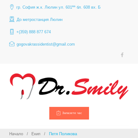
Skip
ва
гр. София ж.к. Люлин ул. 601
бл. 608 вх. Б
to
content
До метростанция Люлин
+(359) 888 877 674
gogovakrassidentist@gmail.com
НЗОК
Инфо
–
съгла
Facebook
докуме
за
импла
лечен
Запазете час
Начало
/
Екип
/
Петя Поликова