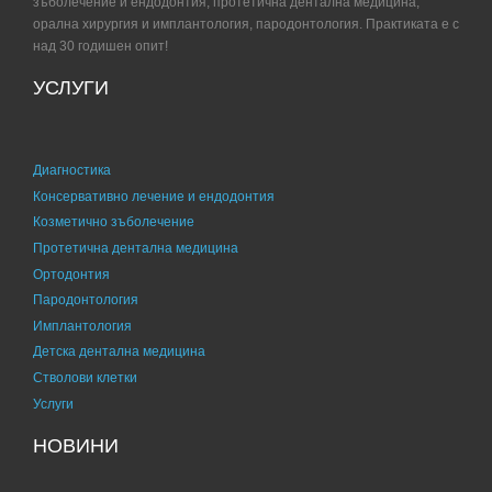
зъболечение и ендодонтия, протетична дентална медицина,
орална хирургия и имплантология, пародонтология. Практиката е с
над 30 годишен опит!
УСЛУГИ
Диагностика
Консервативно лечение и ендодонтия
Козметично зъболечение
Протетична дентална медицина
Ортодонтия
Пародонтология
Имплантология
Детска дентална медицина
Стволови клетки
Услуги
НОВИНИ