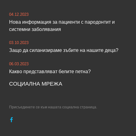
04.12.2023
Нова информация за пациенти с пародонтит и
системни заболявания
03.10.2023
Защо да силанизираме зъбите на нашите деца?
06.03.2023
Какво представляват белите петна?
СОЦИАЛНА МРЕЖА
Присъединете се към нашата социална страница.
НЗОК
Информирано
–
съгласие
Facebook
документи
за