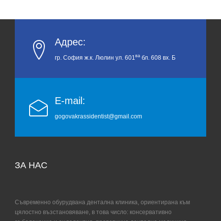
Адрес:
ва
гр. София ж.к. Люлин ул. 601
бл. 608 вх. Б
E-mail:
gogovakrassidentist@gmail.com
ЗА НАС
Съвременно обурудвана дентална клиника, ориентирана към
цялостно възстановяване, в това число: консервативно