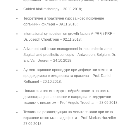
Guided biofilm therapy – 30.11.2018;
Теоретичен и практичен курс за ново поколение
органични филъри – 09.11.2018;
International symposium on growth factors A-PRF, i-PRF –
Dr. Joseph Choukroun – 02.11.2018;
Advanced soft tissue management in the aesthetic zone:
Sugical and prosthetic concepts – Antwerpen, Belgium, Dr.
Eric Van Dooren – 24.10.2018;
Аугментационни процедури при дефицитни челюсти –
предвидимост в ежедневната практика – Prof. Daniel
Rothamel – 20.10.2018;
Новият златен стандарт в обработването на костта:
демонстрация на основни и напреднали хирургични
техники с пиезотом – Prof. Angelo Troedhan – 28.09.2018;
Техники на реконструкция на меките тъкани при ясно
изразени мекотъканни дефекти – Prof. Markus Hurzeller –
27.09.2018;