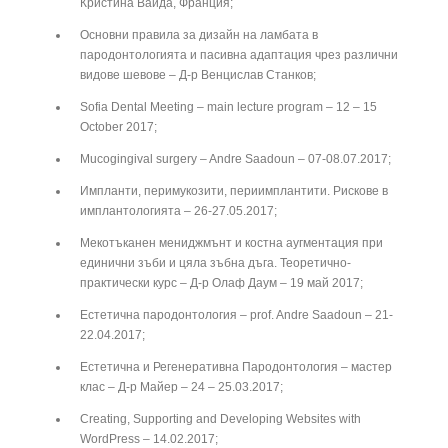
Кристина Ваида, Франция;
Основни правила за дизайн на ламбата в
пародонтологията и пасивна адаптация чрез различни
видове шевове – Д-р Венцислав Станков;
Sofia Dental Meeting – main lecture program – 12 – 15
October 2017;
Mucogingival surgery – Andre Saadoun – 07-08.07.2017;
Импланти, перимукозити, периимплантити. Рискове в
имплантологията – 26-27.05.2017;
Мекотъканен мениджмънт и костна аугментация при
единични зъби и цяла зъбна дъга. Теоретично-
практически курс – Д-р Олаф Даум – 19 май 2017;
Естетична пародонтология – prof. Andre Saadoun – 21-
22.04.2017;
Естетична и Регенеративна Пародонтология – мастер
клас – Д-р Майер – 24 – 25.03.2017;
Creating, Supporting and Developing Websites with
WordPress – 14.02.2017;