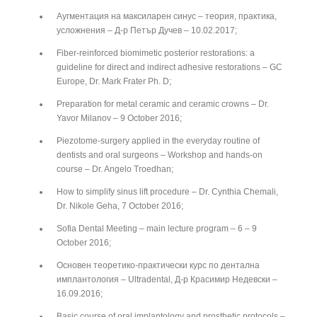
Аугментация на максиларен синус – теория, практика,
усложнения – Д-р Петър Дучев – 10.02.2017;
Fiber-reinforced biomimetic posterior restorations: a
guideline for direct and indirect adhesive restorations – GC
Europe, Dr. Mark Frater Ph. D;
Preparation for metal ceramic and ceramic crowns – Dr.
Yavor Milanov – 9 October 2016;
Piezotome-surgery applied in the everyday routine of
dentists and oral surgeons – Workshop and hands-on
course – Dr. Angelo Troedhan;
How to simplify sinus lift procedure – Dr. Cynthia Chemali,
Dr. Nikole Geha, 7 October 2016;
Sofia Dental Meeting – main lecture program – 6 – 9
October 2016;
Основен теоретико-практически курс по дентална
имплантология – Ultradental, Д-р Красимир Недевски –
16.09.2016;
Basic course of oral implantology and prosthetic protocols –