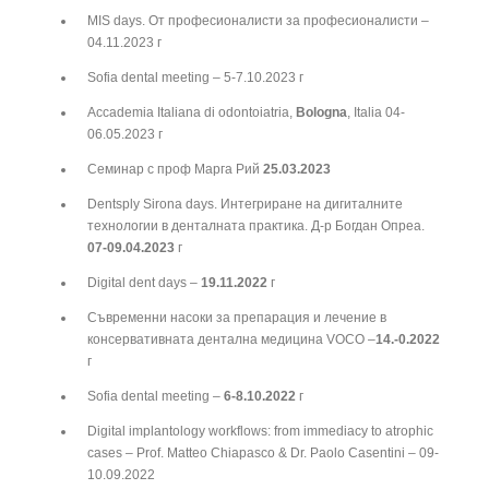
MIS days. От професионалисти за професионалисти –
04.11.2023 г
Sofia dental meeting – 5-7.10.2023 г
Accademia Italiana di odontoiatria,
Bologna
, Italia 04-
06.05.2023 г
Семинар с проф Марга Рий
25.03.2023
Dentsply Sirona days. Интегриране на дигиталните
технологии в денталната практика. Д-р Богдан Опреа.
07-09.04.2023
г
Digital dent days –
19.11.2022
г
Съвременни насоки за препарация и лечение в
консервативната дентална медицина VOCO –
14.-0.2022
г
Sofia dental meeting –
6-8.10.2022
г
Digital implantology workflows: from immediacy to atrophic
cases – Prof. Matteo Chiapasco & Dr. Paolo Casentini – 09-
10.09.2022