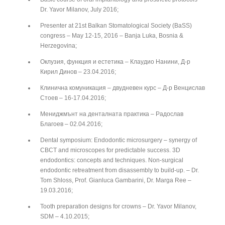
Dr. Yavor Milanov, July 2016;
Presenter at 21st Balkan Stomatological Society (BaSS)
congress – May 12-15, 2016 – Banja Luka, Bosnia &
Herzegovina;
Оклузия, функция и естетика – Клаудио Нанини, Д-р
Кирил Динов – 23.04.2016;
Клинична комуникация – двудневен курс – Д-р Венцислав
Стоев – 16-17.04.2016;
Мениджмънт на денталната практика – Радослав
Благоев – 02.04.2016;
Dental symposium: Endodontic microsurgery – synergy of
CBCT and microscopes for predictable success. 3D
endodontics: concepts and techniques. Non-surgical
endodontic retreatment from disassembly to build-up. – Dr.
Tom Shloss, Prof. Gianluca Gambarini, Dr. Marga Ree –
19.03.2016;
Tooth preparation designs for crowns – Dr. Yavor Milanov,
SDM – 4.10.2015;