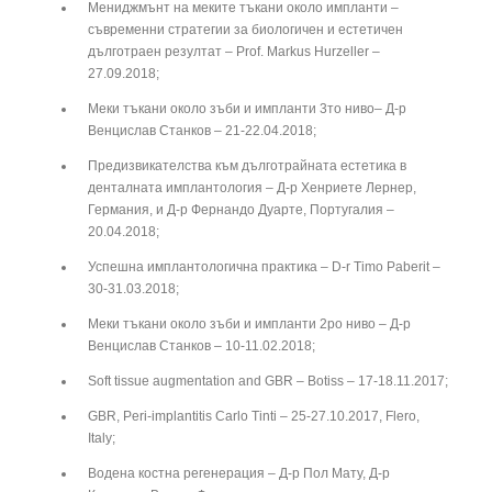
Мениджмънт на меките тъкани около импланти –
съвременни стратегии за биологичен и естетичен
дълготраен резултат – Prof. Markus Hurzeller –
27.09.2018;
Меки тъкани около зъби и импланти 3то ниво– Д-р
Венцислав Станков – 21-22.04.2018;
Предизвикателства към дълготрайната естетика в
денталната имплантология – Д-р Хенриете Лернер,
Германия, и Д-р Фернандо Дуарте, Португалия –
20.04.2018;
Успешна имплантологична практика – D-r Timo Paberit –
30-31.03.2018;
Меки тъкани около зъби и импланти 2ро ниво – Д-р
Венцислав Станков – 10-11.02.2018;
Soft tissue augmentation and GBR – Botiss – 17-18.11.2017;
GBR, Peri-implantitis Carlo Tinti – 25-27.10.2017, Flero,
Italy;
Водена костна регенерация – Д-р Пол Мату, Д-р