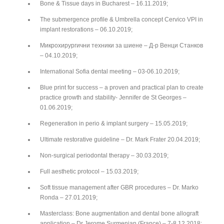
Bone & Tissue days in Bucharest – 16.11.2019;
The submergence profile & Umbrella concept Cervico VPI in
implant restorations – 06.10.2019;
Микрохирургични техники за шиене – Д-р Венци Станков
– 04.10.2019;
International Sofia dental meeting – 03-06.10.2019;
Blue print for success – a proven and practical plan to create
practice growth and stability- Jennifer de St Georges –
01.06.2019;
Regeneration in perio & implant surgery – 15.05.2019;
Ultimate restorative guideline – Dr. Mark Frater 20.04.2019;
Non-surgical periodontal therapy – 30.03.2019;
Full aesthetic protocol – 15.03.2019;
Soft tissue management after GBR procedures – Dr. Marko
Ronda – 27.01.2019;
Masterclass: Bone augmentation and dental bone allograft
application – Dr Jerome Surmenian (France) – 7-8.12.2018;