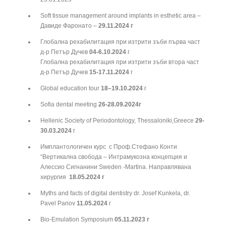
Soft tissue management around implants in esthetic area –
Давиде Фаронато –
29.11.2024
г
Глобална рехабилитация при изтрити зъби първа част
д-р Петър Дучев
04-6.10.2024
г
Глобална рехабилитация при изтрити зъби втора част
д-р Петър Дучев
15-17.11.2024
г
Global education tour
18
–
19.10.2024
г
Sofia dental meeting
26-28.09.2024
г
Hellenic Society of Periodontology, Thessaloniki,Greece
29-
30.03.2024
г
Имплантологичен курс с Проф.Стефано Конти
“Вертикална свобода – Интрамукозна концепция и
Алессио Сигнанини Sweden -Martina. Направлявана
хирургия
18.05.2024 г
Myths and facts of digital dentistry dr. Josef Kunkela, dr.
Pavel Panov
11.05.2024
г
Bio-Emulation Symposium
05.11.2023 г