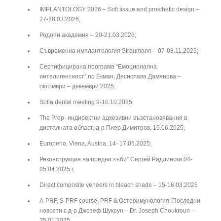
IMPLANTOLOGY 2026 – Soft tissue and prosthetic design –
27-28.03.2026;
Родопи академия – 20-21.03.2026;
Съвременна имплантология Straumann – 07-08.11.2025;
Сертифицирана програма “Емоционална
интелигентност” по Екман, Десислава Дамянова –
октомври – декември 2025;
Sofia dental meeting 9-10.10.2025
The Prep- индиректни адхезивни възстановявания в
дисталната област, д-р Пиер Димитров, 15.06.2025,
Europerio, Viena, Austria, 14- 17.05.2025;
Реконструкция на предни зъби” Сергей Радлински 04-
05.04.2025 г,
Direct composite veneers in bleach shade – 15-16.03.2025
A-PRF, S-PRF course. PRF & Остеоимунология: Последни
новости с д-р Джозеф Шукрун – Dr. Joseph Choukroun –
25.01.2025