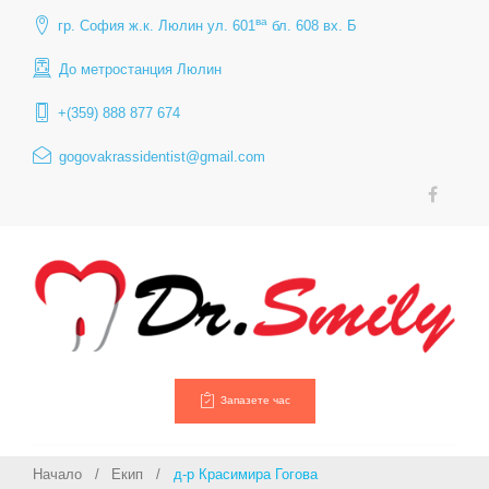
Skip
ва
гр. София ж.к. Люлин ул. 601
бл. 608 вх. Б
to
content
До метростанция Люлин
+(359) 888 877 674
gogovakrassidentist@gmail.com
НЗОК
Инфо
–
съгла
Facebook
докуме
за
импла
лечен
Запазете час
Начало
/
Екип
/
д-р Красимира Гогова