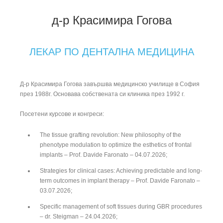
д-р Красимира Гогова
ЛЕКАР ПО ДЕНТАЛНА МЕДИЦИНА
Д-р Красимира Гогова завършва медицинско училище в София
през 1988г. Основава собствената си клиника през 1992 г.
Посетени курсове и конгреси:
The tissue grafting revolution: New philosophy of the
phenotype modulation to optimize the esthetics of frontal
implants – Prof. Davide Faronato – 04.07.2026;
Strategies for clinical cases: Achieving predictable and long-
term outcomes in implant therapy – Prof. Davide Faronato –
03.07.2026;
Specific management of soft tissues during GBR procedures
– dr. Steigman – 24.04.2026;