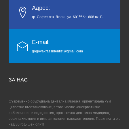
Адрес:
ва
гр. София ж.к. Люлин ул. 601
бл. 608 вх. Б
E-mail:
gogovakrassidentist@gmail.com
ЗА НАС
Съвременно обурудвана дентална клиника, ориентирана към
цялостно възстановяване, в това число: консервативно
зъболечение и ендодонтия, протетична дентална медицина,
орална хирургия и имплантология, пародонтология. Практиката е с
над 30 годишен опит!