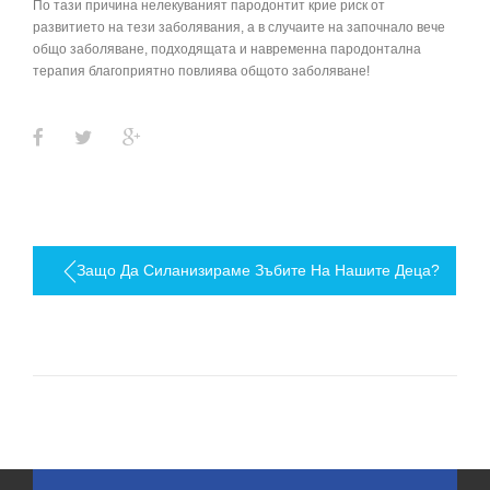
По тази причина нелекуваният пародонтит крие риск от
развитието на тези заболявания, а в случаите на започнало вече
общо заболяване, подходящата и навременна пародонтална
терапия благоприятно повлиява общото заболяване!
Facebook
Twitter
Google+
Навигация
Защо Да Силанизираме Зъбите На Нашите Деца?