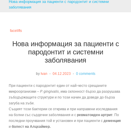
Нова информация за пациенти с пародонтит и системни
заболявания
facelifts
Нова информация за пациенти с
пародонтит и системни
заболявания
by
Ivan
04.12.2023
0 comments
При пациенти с пародонтит един от най-често срещаните
микроорганизми –
P. gingivalis
, има склонност бързо да разрушава
зъбодържащите структури и по този начин да доведе до бърза
загуба на зъби.
Същият този бактерии се открива и при направени изследвания
на болни със сърдечни заболявания и с
ревматоиден артрит
. По
последни проучвания той е установен и при пациенти с
деменция
и
болест на Алцхаймер.