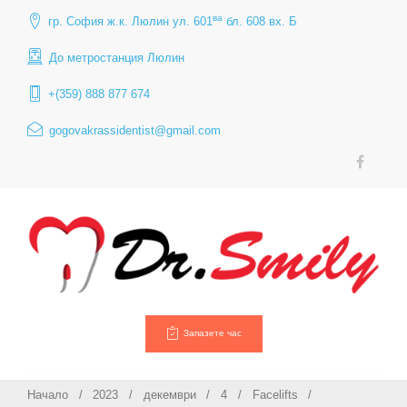
Skip
ва
гр. София ж.к. Люлин ул. 601
бл. 608 вх. Б
to
content
До метростанция Люлин
+(359) 888 877 674
gogovakrassidentist@gmail.com
НЗОК
Инфо
–
съгла
Facebook
докуме
за
импла
лечен
Запазете час
Начало
/
2023
/
декември
/
4
/
Facelifts
/