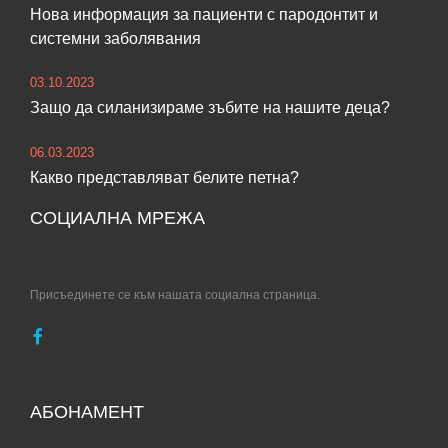
Нова информация за пациенти с пародонтит и
системни заболявания
03.10.2023
Защо да силанизираме зъбите на нашите деца?
06.03.2023
Какво представляват белите петна?
СОЦИАЛНА МРЕЖА
Присъединете се към нашата социална страница.
НЗОК
Информирано
–
съгласие
Facebook
документи
за
имплантно
АБОНАМЕНТ
лечение